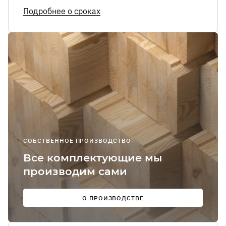
Я соглашаюсь
Подробнее о сроках
получение
рекламно-
информацион
сообщений
О
Мы в
соцсетях:
СОБСТВЕННОЕ ПРОИЗВОДСТВО
Все комплектующие мы
производим сами
О ПРОИЗВОДСТВЕ