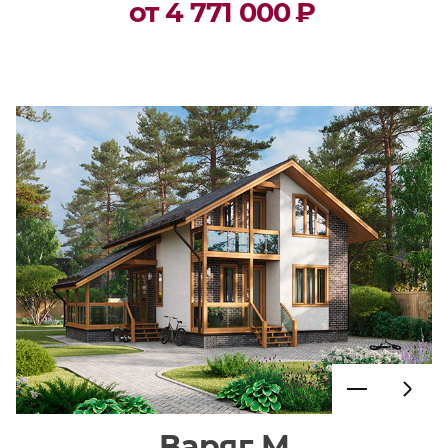
от 4 771 000
₽
Варяг М