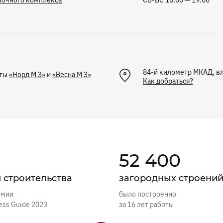
84-й километр МКАД, в
ты
«Норд М 3»
и
«Весна М 3»
Как добраться?
52 400
и строительства
загородных строени
емии
было построенно
ess Guide 2023
за 16 лет работы