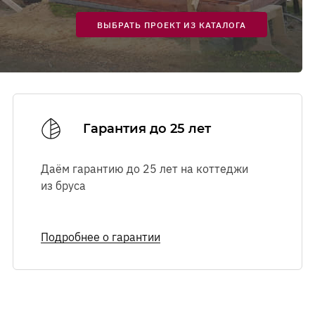
Ознакомиться с
Ознакомиться с
правилами посещения
правилами посещения
выставочного комплекса.
выставочного комплекса.
ВЫБРАТЬ ПРОЕКТ ИЗ КАТАЛОГА
Гарантия до 25 лет
Даём гарантию до 25 лет на коттеджи
из бруса
Подробнее о гарантии