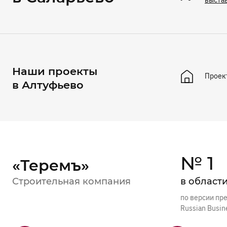
Наши проекты
Проек
в Алтуфьево
№ 1
«Теремъ»
Строительная компания
в област
по версии пр
Russian Busin