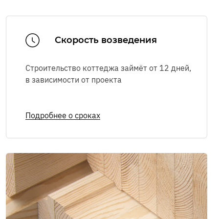
Я соглашаюсь с
Политикой в
Скорость возведения
отношении обработки персональных
данных
,
Правилами пользования
интернет-сайтом
, а также на
Строительство коттеджа займёт от 12 дней,
обработку персональных данных
в зависимости
от проекта
Я соглашаюсь на
получение рекламно-
информационных сообщений
Подробнее о сроках
ОТПРАВИТЬ
Мы в соцсетях: