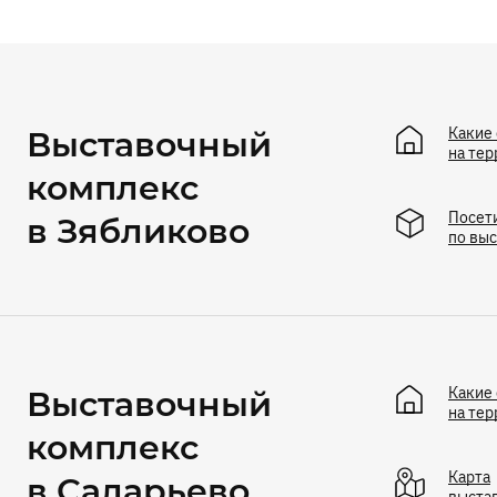
Какие 
Выставочный
на тер
комплекс
Посет
в Зябликово
по вы
Какие 
Выставочный
на тер
комплекс
Карта
в Саларьево
выста