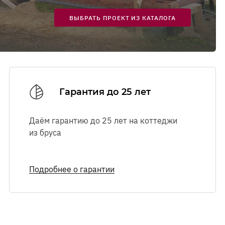
Ознакомиться с
Ознакомиться с
правилами посещения
правилами посещения
выставочного комплекса.
выставочного комплекса.
ВЫБРАТЬ ПРОЕКТ ИЗ КАТАЛОГА
Гарантия до 25 лет
Даём гарантию до 25 лет на коттеджи
из бруса
Подробнее о гарантии