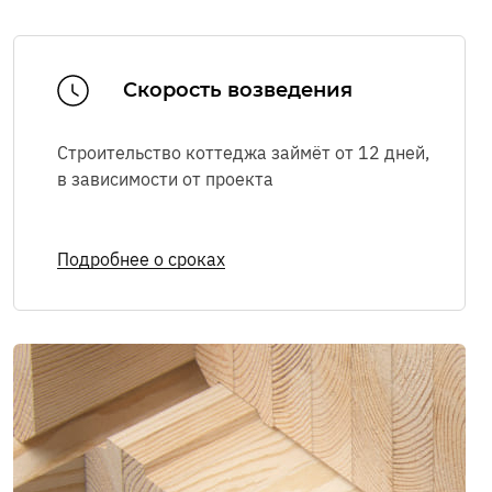
Я соглашаюсь с
Политикой в
Скорость возведения
отношении обработки персональных
данных
,
Правилами пользования
интернет-сайтом
, а также на
Строительство коттеджа займёт от 12 дней,
обработку персональных данных
в зависимости
от проекта
Я соглашаюсь на
получение рекламно-
информационных сообщений
Подробнее о сроках
ОТПРАВИТЬ
Мы в соцсетях: