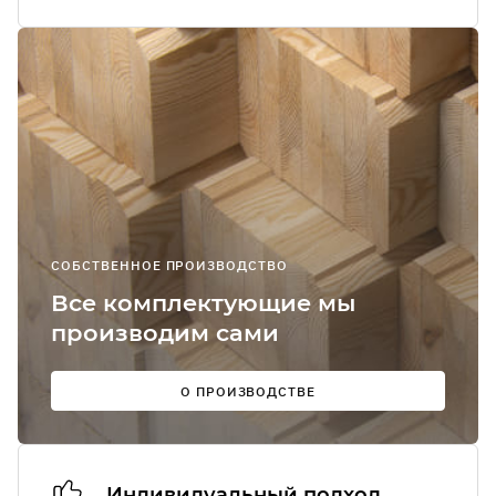
Я соглашаюсь
получение
рекламно-
информацион
сообщений
О
СОБСТВЕННОЕ ПРОИЗВОДСТВО
Мы в
Все комплектующие мы
соцсетях:
производим сами
О ПРОИЗВОДСТВЕ
Индивидуальный подход