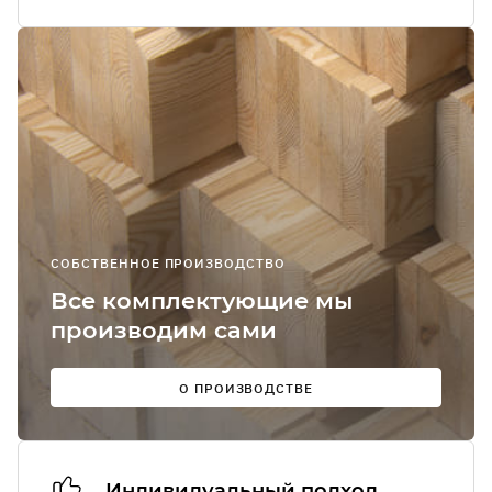
Я соглашаюсь
получение
рекламно-
информацион
сообщений
О
СОБСТВЕННОЕ ПРОИЗВОДСТВО
Мы в
Все комплектующие мы
соцсетях:
производим сами
О ПРОИЗВОДСТВЕ
Индивидуальный подход