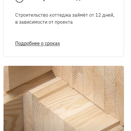
Строительство коттеджа займёт от 12 дней,
Я соглашаюсь с
Политикой в
в зависимости
от проекта
отношении обработки персональных
данных
,
Правилами пользования
интернет-сайтом
, а также на
Подробнее о сроках
обработку персональных данных
Я соглашаюсь на
получение рекламно-
информационных сообщений
ОТПРАВИТЬ
Мы в соцсетях: