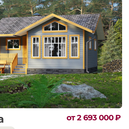
а
от 2 693 000
₽