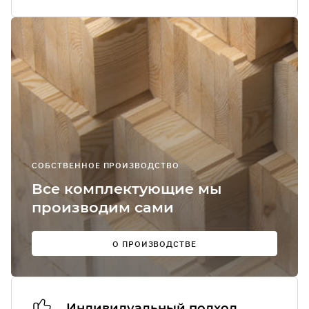
Я соглашаюсь
получение
рекламно-
информацион
сообщений
О
СОБСТВЕННОЕ ПРОИЗВОДСТВО
Мы в
Все комплектующие мы
соцсетях:
производим сами
О ПРОИЗВОДСТВЕ
Индивидуальный подход