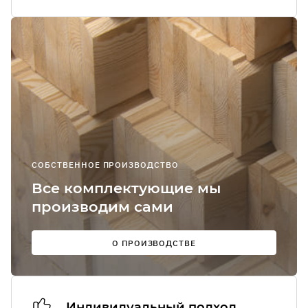
Я соглашаюсь
получение
рекламно-
информацион
сообщений
О
СОБСТВЕННОЕ ПРОИЗВОДСТВО
Мы в
Все комплектующие мы
соцсетях:
производим сами
О ПРОИЗВОДСТВЕ
Индивидуальный подход