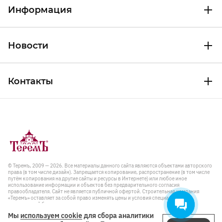
Информация
Новости
Контакты
© Теремъ, 2009 — 2026. Все материалы данного сайта являются объектами авторского
права (в том числе дизайн). Запрещается копирование, распространение (в том числе
путём копирования на другие сайты и ресурсы в Интернете) или любое иное
использование информации и объектов без предварительного согласия
правообладателя. Cайт не является публичной офертой. Строительная компания
«Теремъ» оставляет за собой право изменять цены и условия специальных
предложений без предварительного уведомления.
Мы
используем cookie
для сбора аналитики
Политика в отношении обработки персональных данных и правила пользования