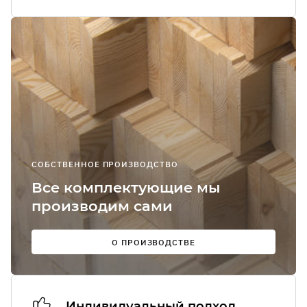
Я соглашаюсь
получение
рекламно-
информацион
сообщений
О
СОБСТВЕННОЕ ПРОИЗВОДСТВО
Мы в
Все комплектующие мы
соцсетях:
производим сами
О ПРОИЗВОДСТВЕ
Индивидуальный подход