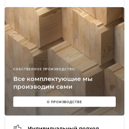
Я соглашаюсь
получение
рекламно-
информацион
сообщений
О
СОБСТВЕННОЕ ПРОИЗВОДСТВО
Мы в
Все комплектующие мы
соцсетях:
производим сами
О ПРОИЗВОДСТВЕ
Индивидуальный подход