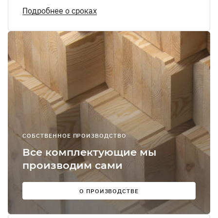
Я соглашаюсь
Подробнее о сроках
получение
рекламно-
информацион
сообщений
О
Мы в
соцсетях:
СОБСТВЕННОЕ ПРОИЗВОДСТВО
Все комплектующие мы
производим сами
О ПРОИЗВОДСТВЕ