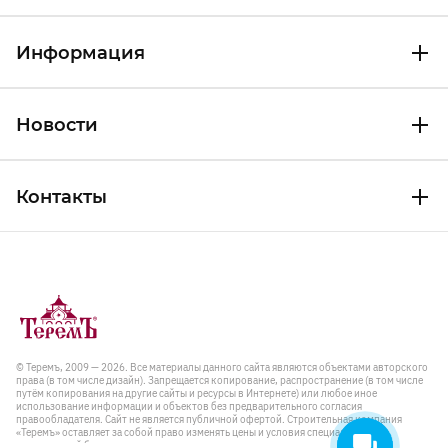
Информация
Новости
Контакты
© Теремъ, 2009 — 2026. Все материалы данного сайта являются объектами авторского
права (в том числе дизайн). Запрещается копирование, распространение (в том числе
путём копирования на другие сайты и ресурсы в Интернете) или любое иное
использование информации и объектов без предварительного согласия
правообладателя. Cайт не является публичной офертой. Строительная компания
«Теремъ» оставляет за собой право изменять цены и условия специальных
предложений без предварительного уведомления.