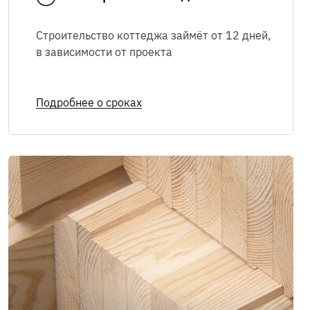
Строительство коттеджа займёт от 12 дней,
Я соглашаюсь с
Политикой в
в зависимости
от проекта
отношении обработки персональных
данных
,
Правилами пользования
интернет-сайтом
, а также на
Подробнее о сроках
обработку персональных данных
Я соглашаюсь на
получение рекламно-
информационных сообщений
ОТПРАВИТЬ
Мы в соцсетях: