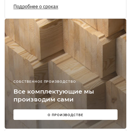
Я соглашаюсь
Подробнее о сроках
получение
рекламно-
информацион
сообщений
О
Мы в
соцсетях:
СОБСТВЕННОЕ ПРОИЗВОДСТВО
Все комплектующие мы
производим сами
О ПРОИЗВОДСТВЕ