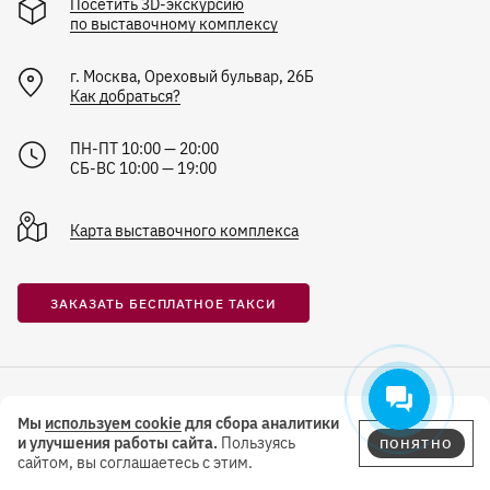
Посетить 3D-экскурсию
по выставочному комплексу
г.
Москва
,
Ореховый бульвар, 26Б
Как добраться?
ПН-ПТ 10:00 — 20:00
СБ-ВС 10:00 — 19:00
Карта
выставочного комплекса
ЗАКАЗАТЬ БЕСПЛАТНОЕ ТАКСИ
Выставочный комплекс
Мы
используем cookie
для сбора аналитики
и улучшения работы сайта.
Пользуясь
ПОНЯТНО
в Саларьево
сайтом, вы соглашаетесь с этим.