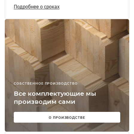
Я соглашаюсь
Подробнее о сроках
получение
рекламно-
информацион
сообщений
О
Мы в
соцсетях:
СОБСТВЕННОЕ ПРОИЗВОДСТВО
Все комплектующие мы
производим сами
О ПРОИЗВОДСТВЕ