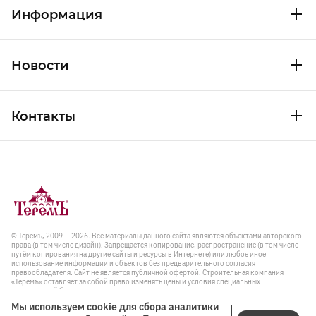
Информация
Новости
Контакты
© Теремъ, 2009 — 2026. Все материалы данного сайта являются объектами авторского
права (в том числе дизайн). Запрещается копирование, распространение (в том числе
путём копирования на другие сайты и ресурсы в Интернете) или любое иное
использование информации и объектов без предварительного согласия
правообладателя. Cайт не является публичной офертой. Строительная компания
«Теремъ» оставляет за собой право изменять цены и условия специальных
предложений без предварительного уведомления.
Мы
используем cookie
для сбора аналитики
Политика в отношении обработки персональных данных и правила пользования