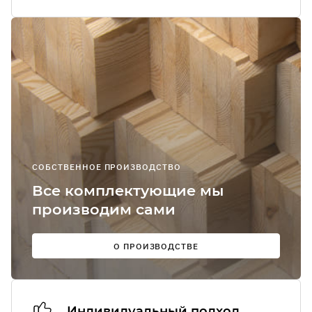
Я соглашаюсь
получение
рекламно-
информацион
сообщений
О
СОБСТВЕННОЕ ПРОИЗВОДСТВО
Мы в
Все комплектующие мы
соцсетях:
производим сами
О ПРОИЗВОДСТВЕ
Индивидуальный подход